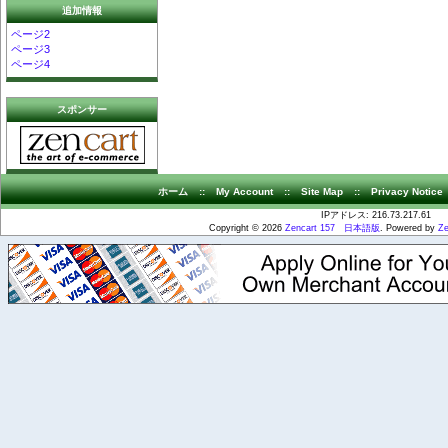
追加情報
ページ2
ページ3
ページ4
スポンサー
ホーム
::
My Account
::
Site Map
::
Privacy Notice
IPアドレス: 216.73.217.61
Copyright © 2026
Zencart 157 日本語版
. Powered by
Ze