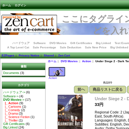
ホーム
ログイン
ここにタグライ
どを入れ
ハードウェア
Software
DVD Movies
Gift Certificates
Big Linked
Test Exam
A Top Level Cat
Sale Percentage
Sale Deduction
Sale New Price
Big Unlinked
EZPages
::
Privacy Notice
::
Shared
::
Zen Cart
ホーム
::
DVD Movies
::
Action
:: Under Siege 2 - Dark Ter
書類
Documents
(3)
Action
商品8/9
カテゴリ
前へ
商品リストに戻る
ハードウェア->
(6)
Software->
(4)
Under Siege 2 - D
DVD Movies
->
(17)
|_ Action
(9)
33円
|_ Cartoons
(1)
|_ Comedy
(2)
Regional Code: 2 (Ja
|_ Drama
(3)
East, South Africa).
|_ Science Fiction
(1)
Languages: English, 
|_ Thriller
(1)
Gift Certificates
(6)
Subtitles: English, De
Big Linked
(24)
Audio: Dolby Surround