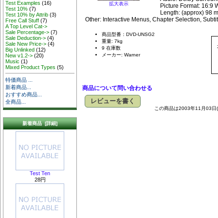
Test Examples
(16)
拡大表示
Picture Format: 16:9 
Test 10%
(7)
Length: (approx) 98 m
Test 10% by Attrib
(3)
Other: Interactive Menus, Chapter Selection, Subti
Free Call Stuff
(7)
A Top Level Cat->
Sale Percentage->
(7)
商品型番：DVD-UNSG2
Sale Deduction->
(4)
重量: 7kg
Sale New Price->
(4)
9 在庫数
Big Unlinked
(12)
メーカー: Warner
New v1.2->
(20)
Music
(1)
Mixed Product Types
(5)
特価商品 ...
新着商品...
商品について問い合わせる
おすすめ商品...
レビューを書く
全商品...
この商品は2003年11月03
新着商品 [詳細]
Test Ten
28円