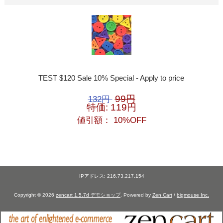
TEST $120 Sale 10% Special - Apply to price
99円
132円
特価: 119円
値引額： 10%OFF
IPアドレス: 216.73.217.154
Copyright © 2026
zencart 1.5.7d デモショップ
. Powered by
Zen Cart
/
bigmouse Inc.