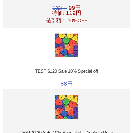
99円
132円
特価: 119円
値引額： 10%OFF
TEST $120 Sale 10% Special off
88円
TEST $120 Sale 10% Special off - Apply to Price